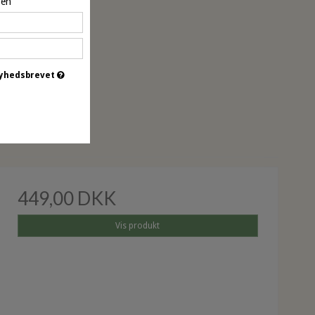
pen
 nyhedsbrevet
øbt
449,00 DKK
Vis produkt