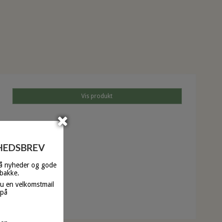
Vis produkt
YHEDSBREV
få nyheder og gode
dbakke.
du en velkomstmail
 på