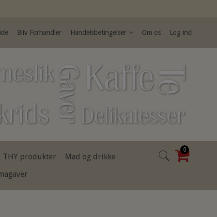
ide
Bliv Forhandler
Handelsbetingelser
Om os
Log ind
0
THY produkter
Mad og drikke
rmagaver