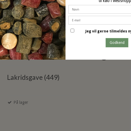
til køb i webshop
Jeg vil gerne tilmeldes
Godkend
dette produkt har også k
Lakridsgave (449)
På lager