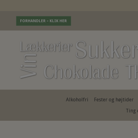
FORHANDLER – KLIK HER
Alkoholfri
Fester og højtider
Ting 