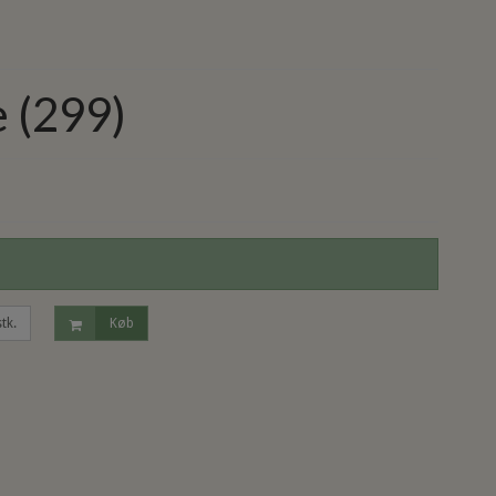
 (299)
stk.
Køb