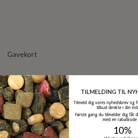
Gavekort
Print selv
TILMELDING TIL N
Tilmeld dig vores nyhedsbrev og 
På lager
tilbud direkte i din in
Første gang du tilmelder dig får 
med en rabatkode
10%