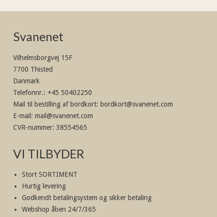
Svanenet
Vilhelmsborgvej 15F
7700 Thisted
Danmark
Telefonnr.
:
+45 50402250
Mail til bestilling af bordkort
:
bordkort@svanenet.com
E-mail
:
mail@svanenet.com
CVR-nummer
:
38554565
VI TILBYDER
Stort SORTIMENT
Hurtig levering
Godkendt betalingsystem og sikker betaling
Webshop åben 24/7/365