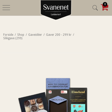
0
Forside
/
Shop
/
Gaveidéer
/
Gaver 200 - 299 kr
/
Slikgave (299)