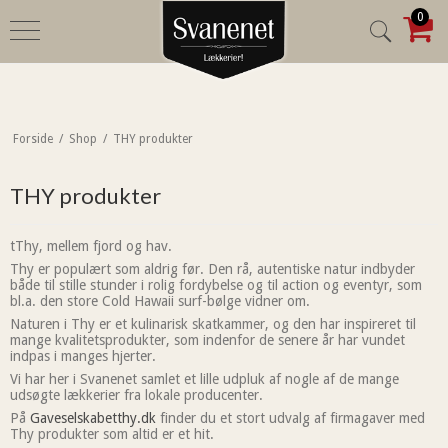
0
Forside
/
Shop
/
THY produkter
THY produkter
tThy, mellem fjord og hav.
Thy er populært som aldrig før. Den rå, autentiske natur indbyder
både til stille stunder i rolig fordybelse og til action og eventyr, som
bl.a. den store Cold Hawaii surf-bølge vidner om.
Naturen i Thy er et kulinarisk skatkammer, og den har inspireret til
mange kvalitetsprodukter, som indenfor de senere år har vundet
indpas i manges hjerter.
Vi har her i Svanenet samlet et lille udpluk af nogle af de mange
udsøgte lækkerier fra lokale producenter.
På
Gaveselskabetthy.dk
finder du et stort udvalg af firmagaver med
Thy produkter som altid er et hit.