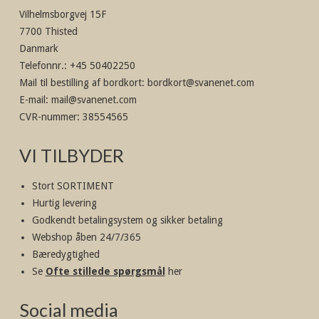
Vilhelmsborgvej 15F
7700 Thisted
Danmark
Telefonnr.
:
+45 50402250
Mail til bestilling af bordkort
:
bordkort@svanenet.com
E-mail
:
mail@svanenet.com
CVR-nummer
:
38554565
VI TILBYDER
Stort SORTIMENT
Hurtig levering
Godkendt betalingsystem og sikker betaling
Webshop åben 24/7/365
Bæredygtighed
Se
Ofte stillede spørgsmål
her
Social media