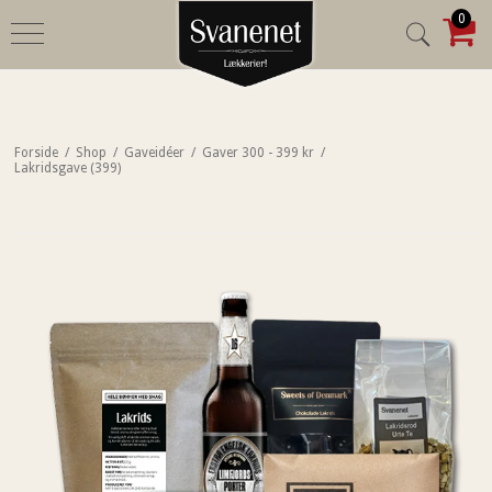
0
Forside
/
Shop
/
Gaveidéer
/
Gaver 300 - 399 kr
/
Lakridsgave (399)