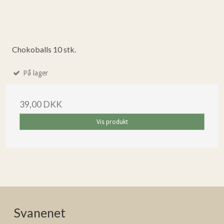
Chokoballs 10 stk.
På lager
39,00 DKK
Vis produkt
Svanenet