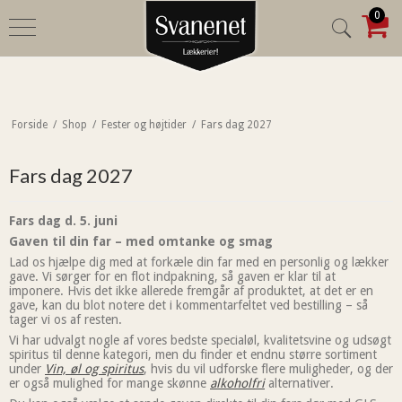
0
Forside
/
Shop
/
Fester og højtider
/
Fars dag 2027
Fars dag 2027
Fars dag d. 5. juni
Gaven til din far – med omtanke og smag
Lad os hjælpe dig med at forkæle din far med en personlig og lækker
gave. Vi sørger for en flot indpakning, så gaven er klar til at
imponere. Hvis det ikke allerede fremgår af produktet, at det er en
gave, kan du blot notere det i kommentarfeltet ved bestilling – så
tager vi os af resten.
Vi har udvalgt nogle af vores bedste specialøl, kvalitetsvine og udsøgt
spiritus til denne kategori, men du finder et endnu større sortiment
under
Vin, øl og spiritus
, hvis du vil udforske flere muligheder, og der
er også mulighed for mange skønne
alkoholfri
alternativer.