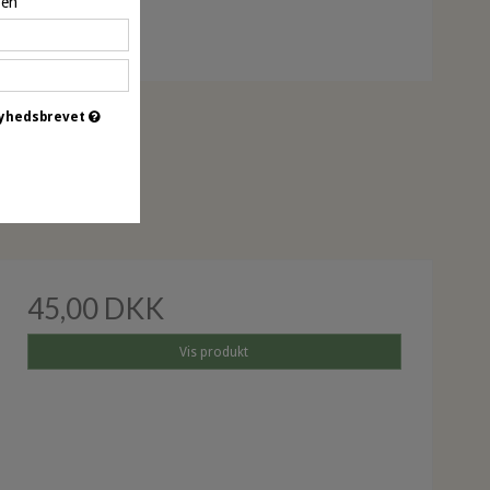
pen
 nyhedsbrevet
45,00 DKK
Vis produkt