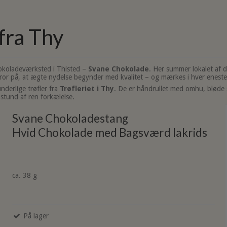
fra Thy
hokoladeværksted i Thisted –
Svane Chokolade
. Her summer lokalet af 
ror på, at ægte nydelse begynder med kvalitet – og mærkes i hver eneste
nderlige trøfler fra
Trøfleriet i Thy
. De er håndrullet med omhu, bløde s
 stund af ren forkælelse.
Svane Chokoladestang
Hvid Chokolade med Bagsværd lakrids
ca. 38 g
På lager