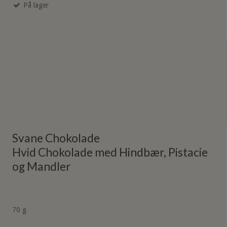
På lager
Svane Chokolade
Hvid Chokolade med Hindbær, Pistacie
og Mandler
70 g