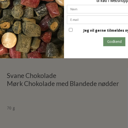
til køb i webshop
På lager (4 stk.)
Jeg vil gerne tilmeldes
Godkend
Svane Chokolade
Mørk Chokolade med Blandede nødder
70 g