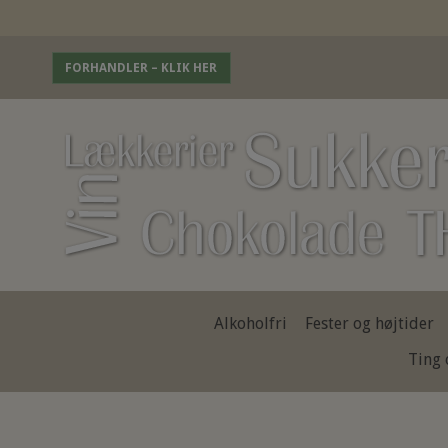
FORHANDLER – KLIK HER
Alkoholfri
Fester og højtider
Ting 