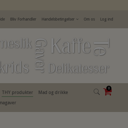
ide
Bliv Forhandler
Handelsbetingelser
Om os
Log ind
0
THY produkter
Mad og drikke
rmagaver