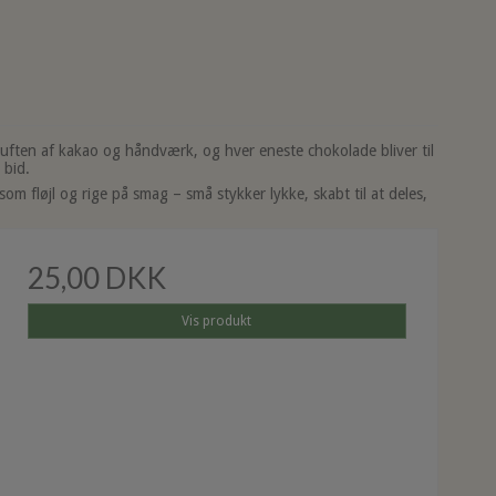
duften af kakao og håndværk, og hver eneste chokolade bliver til
 bid.
om fløjl og rige på smag – små stykker lykke, skabt til at deles,
25,00 DKK
Vis produkt