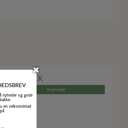
25,00 DKK
YHEDSBREV
Vis produkt
få nyheder og gode
dbakke.
du en velkomstmail
 på