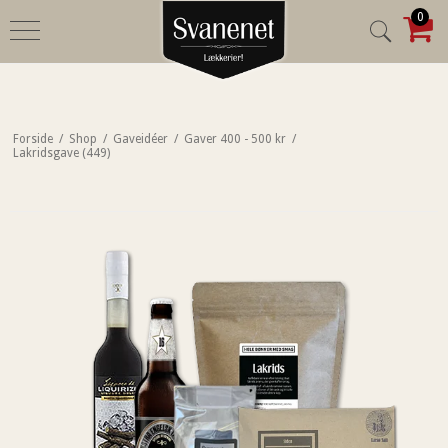
0
Forside
/
Shop
/
Gaveidéer
/
Gaver 400 - 500 kr
/
Lakridsgave (449)