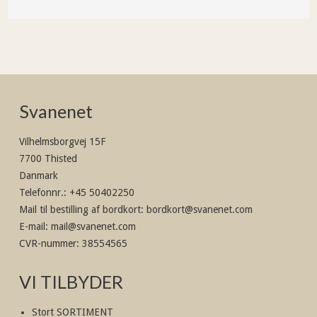
Svanenet
Vilhelmsborgvej 15F
7700 Thisted
Danmark
Telefonnr.
:
+45 50402250
Mail til bestilling af bordkort
:
bordkort@svanenet.com
E-mail
:
mail@svanenet.com
CVR-nummer
:
38554565
VI TILBYDER
Stort SORTIMENT