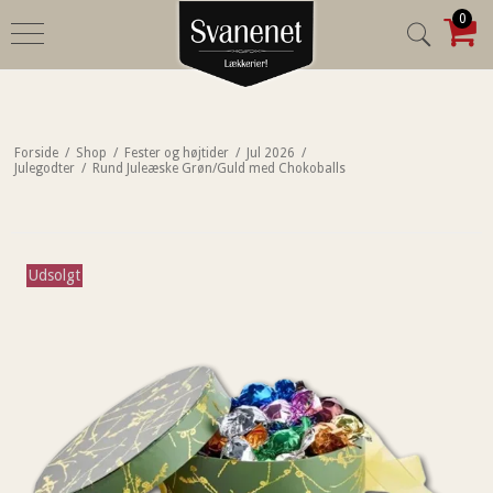
0
Forside
/
Shop
/
Fester og højtider
/
Jul 2026
/
Julegodter
/
Rund Juleæske Grøn/Guld med Chokoballs
Udsolgt