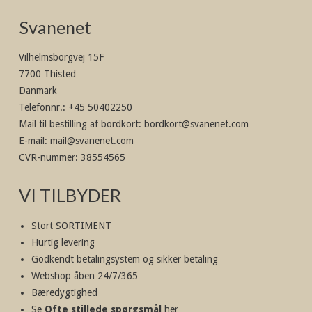
Svanenet
Vilhelmsborgvej 15F
7700 Thisted
Danmark
Telefonnr.
:
+45 50402250
Mail til bestilling af bordkort
:
bordkort@svanenet.com
E-mail
:
mail@svanenet.com
CVR-nummer
:
38554565
VI TILBYDER
Stort SORTIMENT
Hurtig levering
Godkendt betalingsystem og sikker betaling
Webshop åben 24/7/365
Bæredygtighed
Se
Ofte stillede spørgsmål
her