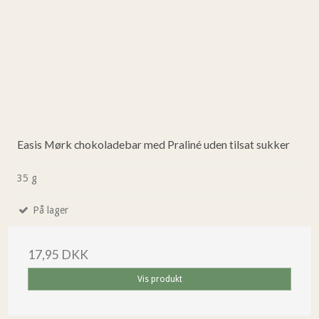
Easis Mørk chokoladebar med Praliné uden tilsat sukker
35 g
På lager
17,95 DKK
Vis produkt