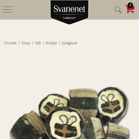
0
Forside
/
Shop
/
Slik
/
Bolsjer
/
Julegaver