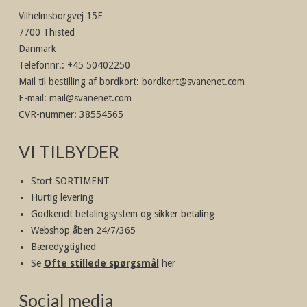
Vilhelmsborgvej 15F
7700 Thisted
Danmark
Telefonnr.
:
+45 50402250
Mail til bestilling af bordkort
:
bordkort@svanenet.com
E-mail
:
mail@svanenet.com
CVR-nummer
:
38554565
VI TILBYDER
Stort SORTIMENT
Hurtig levering
Godkendt betalingsystem og sikker betaling
Webshop åben 24/7/365
Bæredygtighed
Se
Ofte stillede spørgsmål
her
Social media