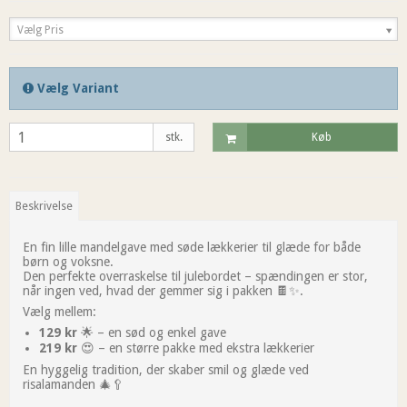
Vælg Pris
Vælg Variant
stk.
Køb
Beskrivelse
En fin lille mandelgave med søde lækkerier til glæde for både
børn og voksne.
Den perfekte overraskelse til julebordet – spændingen er stor,
når ingen ved, hvad der gemmer sig i pakken 🍫✨.
Vælg mellem:
129 kr
🌟 – en sød og enkel gave
219 kr
😍 – en større pakke med ekstra lækkerier
En hyggelig tradition, der skaber smil og glæde ved
risalamanden 🎄🥄