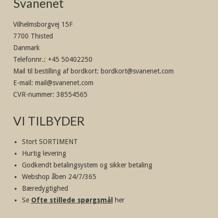
Svanenet
Vilhelmsborgvej 15F
7700 Thisted
Danmark
Telefonnr.
:
+45 50402250
Mail til bestilling af bordkort
:
bordkort@svanenet.com
E-mail
:
mail@svanenet.com
CVR-nummer
:
38554565
VI TILBYDER
Stort SORTIMENT
Hurtig levering
Godkendt betalingsystem og sikker betaling
Webshop åben 24/7/365
Bæredygtighed
Se
Ofte stillede spørgsmål
her