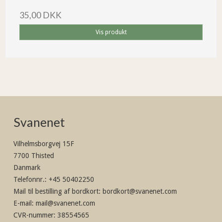
35,00 DKK
Vis produkt
Svanenet
Vilhelmsborgvej 15F
7700 Thisted
Danmark
Telefonnr.
:
+45 50402250
Mail til bestilling af bordkort
:
bordkort@svanenet.com
E-mail
:
mail@svanenet.com
CVR-nummer
:
38554565