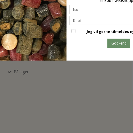
til køb i webshop
Sweets of Denmark Guld Choko-
Lakrids
Jeg vil gerne tilmeldes
Godkend
140 g
På lager