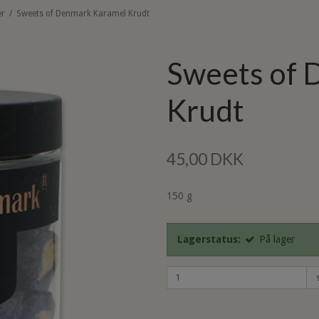
er
/
Sweets of Denmark Karamel Krudt
Sweets of 
Krudt
45,00 DKK
150 g
Lagerstatus:
På lager