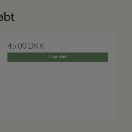
øbt
45,00 DKK
Vis produkt