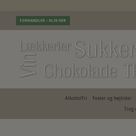
FORHANDLER – KLIK HER
Alkoholfri
Fester og højtider
Ting 