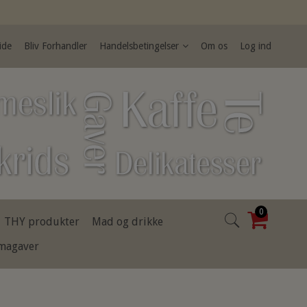
ide
Bliv Forhandler
Handelsbetingelser
Om os
Log ind
0
THY produkter
Mad og drikke
rmagaver