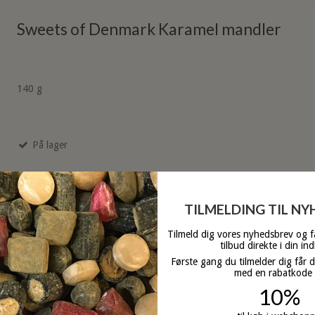
Sweets of Denmark Karamel mandler
140 g
På lager
TILMELDING TIL N
Tilmeld dig vores nyhedsbrev og 
tilbud direkte i din in
Første gang du tilmelder dig får 
med en rabatkode
10%