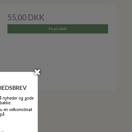
55,00 DKK
Vis produkt
YHEDSBREV
få nyheder og gode
dbakke.
du en velkomstmail
 på