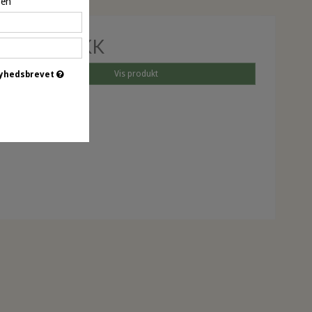
pen
49,00 DKK
Vis produkt
 nyhedsbrevet