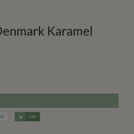
Denmark Karamel
stk.
Køb