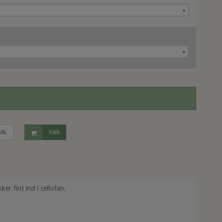
stk.
Køb
r fint ind i cellofan.