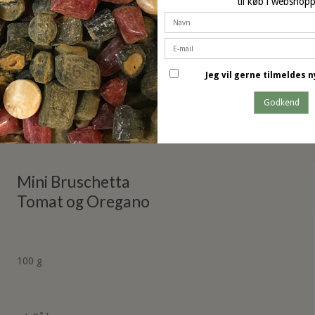
til køb i webshop
Jeg vil gerne tilmeldes
Godkend
dette produkt har også k
Mini Bruschetta
Tomat og Oregano
100 g