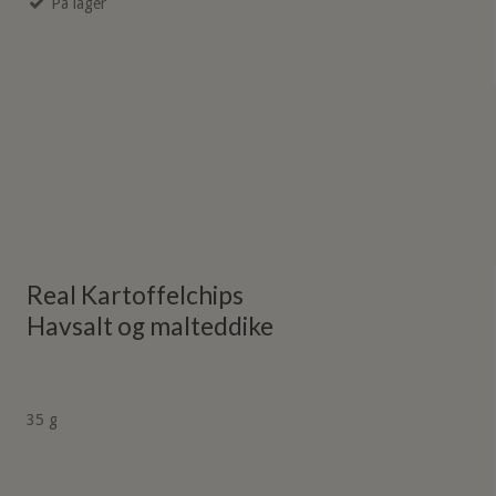
På lager
Real Kartoffelchips
Havsalt og malteddike
35 g