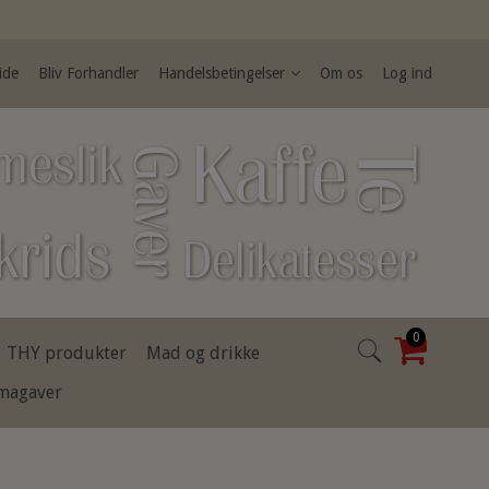
ide
Bliv Forhandler
Handelsbetingelser
Om os
Log ind
0
THY produkter
Mad og drikke
rmagaver