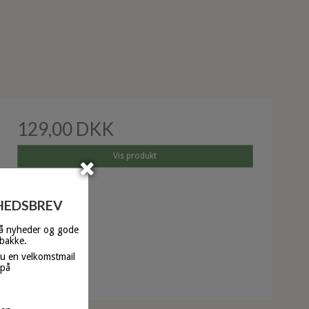
129,00 DKK
Vis produkt
YHEDSBREV
få nyheder og gode
dbakke.
du en velkomstmail
 på