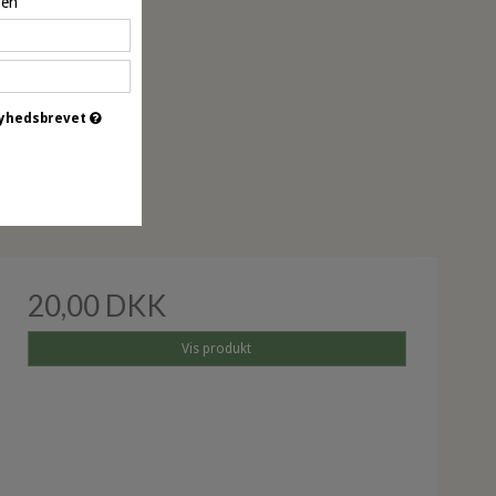
pen
 nyhedsbrevet
øbt
20,00 DKK
Vis produkt