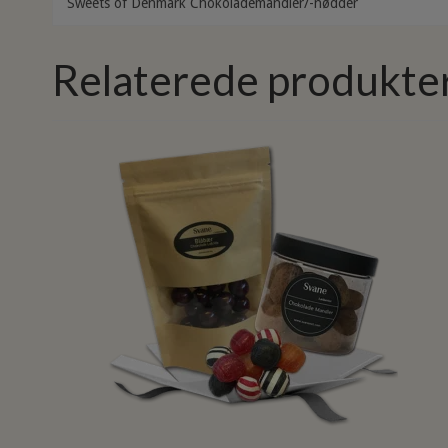
Sweets of Denmark Chokolademandler/-nødder
Relaterede produkte