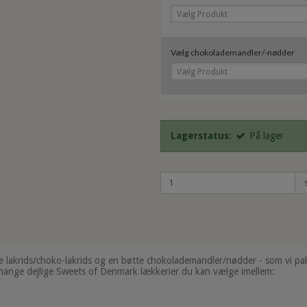
Vælg Produkt
Vælg chokolademandler/-nødder
Vælg Produkt
Lagerstatus:
På lager
 lakrids/choko-lakrids og en bøtte chokolademandler/nødder - som vi pakke
e mange dejlige Sweets of Denmark lækkerier du kan vælge imellem: