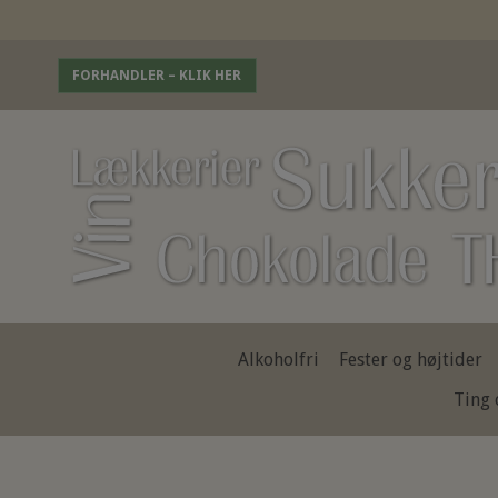
FORHANDLER – KLIK HER
Alkoholfri
Fester og højtider
Ting 