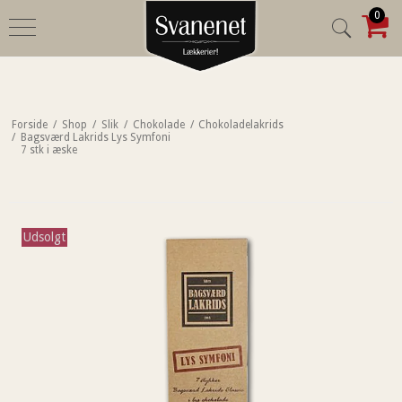
0
Forside
/
Shop
/
Slik
/
Chokolade
/
Chokoladelakrids
/
Bagsværd Lakrids Lys Symfoni
7 stk i æske
Udsolgt