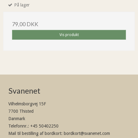
På lager
79,00 DKK
Vis produkt
Svanenet
Vilhelmsborgvej 15F
7700 Thisted
Danmark
Telefonnr.
:
+45 50402250
Mail til bestilling af bordkort
:
bordkort@svanenet.com