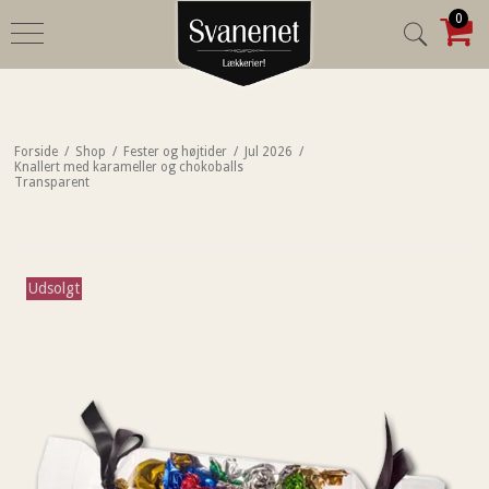
0
Forside
/
Shop
/
Fester og højtider
/
Jul 2026
/
Knallert med karameller og chokoballs
Transparent
Udsolgt