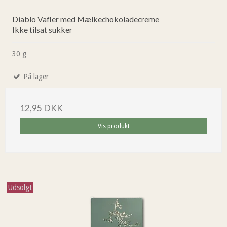
Diablo Vafler med Mælkechokoladecreme
Ikke tilsat sukker
30 g
På lager
12,95 DKK
Vis produkt
Udsolgt