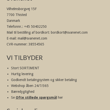
Vilhelmsborgvej 15F
7700 Thisted
Danmark
Telefonnr.
:
+45 50402250
Mail til bestilling af bordkort
:
bordkort@svanenet.com
E-mail
:
mail@svanenet.com
CVR-nummer
:
38554565
VI TILBYDER
Stort SORTIMENT
Hurtig levering
Godkendt betalingsystem og sikker betaling
Webshop åben 24/7/365
Bæredygtighed
Se
Ofte stillede spørgsmål
her