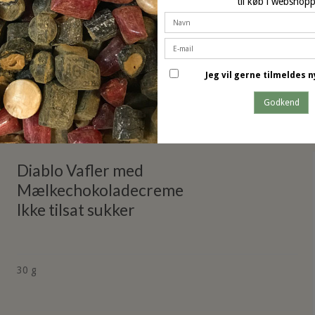
til køb i webshop
Jeg vil gerne tilmeldes
dette produkt har også k
Godkend
Diablo Vafler med
Mælkechokoladecreme
Ikke tilsat sukker
30 g