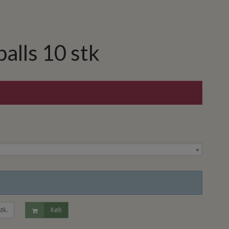
alls 10 stk
stk.
Køb