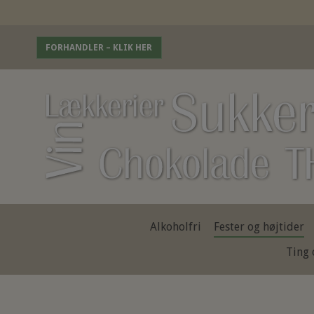
FORHANDLER – KLIK HER
Alkoholfri
Fester og højtider
Ting 