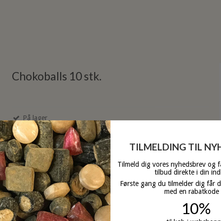
Chokoballs 10 stk.
På lager
TILMELDING TIL N
Tilmeld dig vores nyhedsbrev og 
tilbud direkte i din in
Første gang du tilmelder dig får 
med en rabatkode
10%