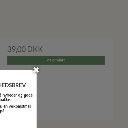
39,00 DKK
Vis produkt
YHEDSBREV
få nyheder og gode
dbakke.
du en velkomstmail
 på