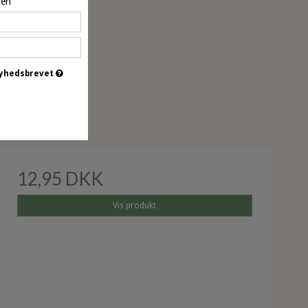
pen
 nyhedsbrevet
øbt
12,95 DKK
Vis produkt