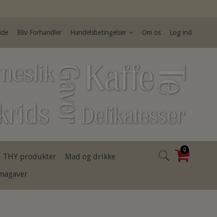
ide
Bliv Forhandler
Handelsbetingelser
Om os
Log ind
0
THY produkter
Mad og drikke
rmagaver