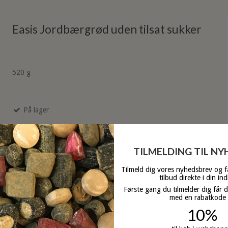
Easis Jordbærgrød uden tilsat sukker
520 g
På lager
TILMELDING TIL N
Tilmeld dig vores nyhedsbrev og 
tilbud direkte i din in
Første gang du tilmelder dig får 
med en rabatkode
10%