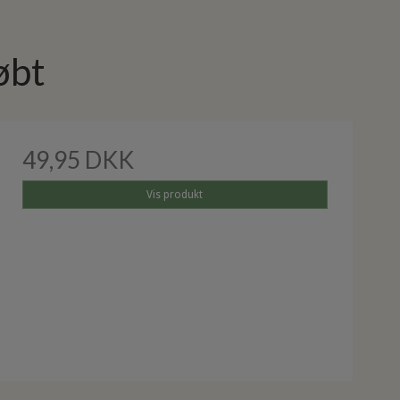
øbt
49,95 DKK
Vis produkt