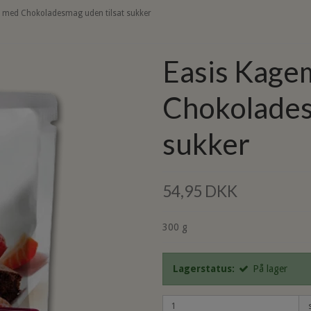
 med Chokoladesmag uden tilsat sukker
Easis Kage
Chokolades
sukker
54,95 DKK
300 g
Lagerstatus:
På lager