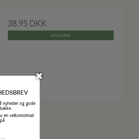
38,95 DKK
Vis produkt
YHEDSBREV
få nyheder og gode
dbakke.
du en velkomstmail
 på