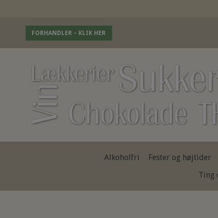
FORHANDLER – KLIK HER
Alkoholfri
Fester og højtider
Ting 