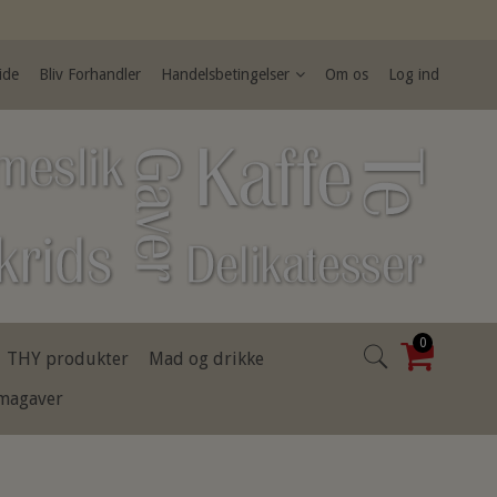
ide
Bliv Forhandler
Handelsbetingelser
Om os
Log ind
0
THY produkter
Mad og drikke
rmagaver