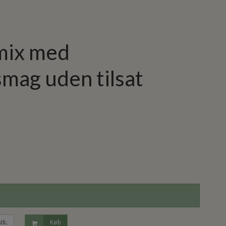
mix med
mag uden tilsat
stk.
Køb