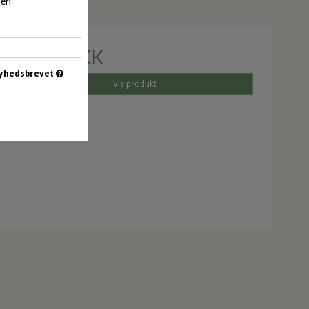
pen
56,95 DKK
 nyhedsbrevet
Vis produkt