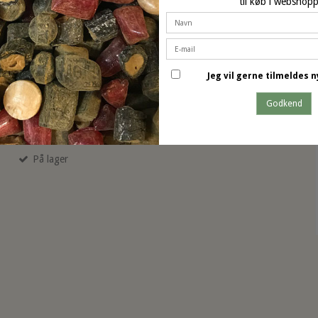
til køb i webshop
Easis Kakaodrik uden tilsat sukker
Jeg vil gerne tilmeldes
Godkend
200 g
På lager