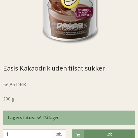
Easis Kakaodrik uden tilsat sukker
56,95 DKK
200 g
Lagerstatus:
På lager
stk.
Køb