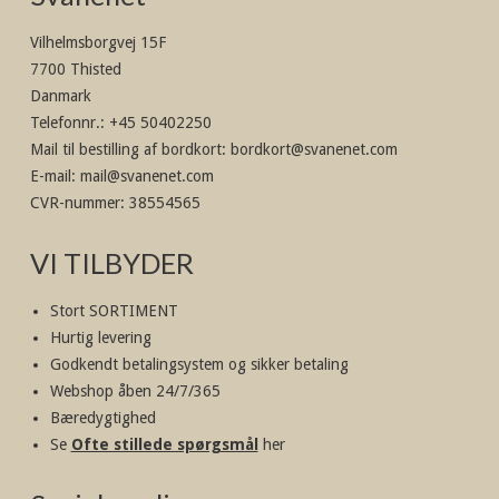
Vilhelmsborgvej 15F
7700 Thisted
Danmark
Telefonnr.
:
+45 50402250
Mail til bestilling af bordkort
:
bordkort@svanenet.com
E-mail
:
mail@svanenet.com
CVR-nummer
:
38554565
VI TILBYDER
Stort SORTIMENT
Hurtig levering
Godkendt betalingsystem og sikker betaling
Webshop åben 24/7/365
Bæredygtighed
Se
Ofte stillede spørgsmål
her