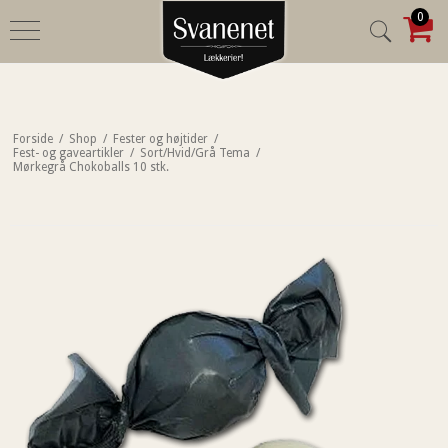
0
Forside
/
Shop
/
Fester og højtider
/
Fest- og gaveartikler
/
Sort/Hvid/Grå Tema
/
Mørkegrå Chokoballs 10 stk.