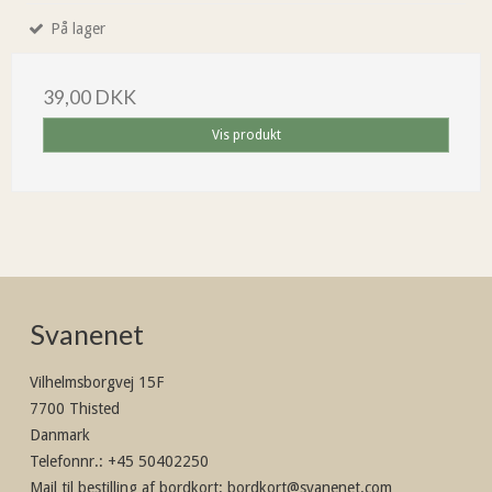
På lager
39,00 DKK
Vis produkt
Svanenet
Vilhelmsborgvej 15F
7700 Thisted
Danmark
Telefonnr.
:
+45 50402250
Mail til bestilling af bordkort
:
bordkort@svanenet.com