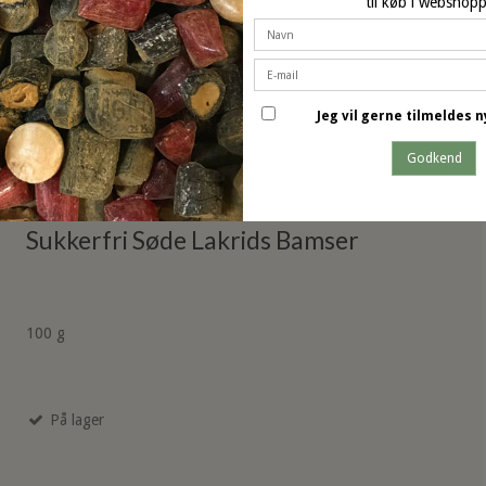
til køb i webshop
Jeg vil gerne tilmeldes
dette produkt har også k
Godkend
Sukkerfri Søde Lakrids Bamser
100 g
På lager