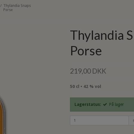
/
Thylandia Snaps
Porse
Thylandia 
Porse
219,00 DKK
50 cl • 42 % vol
Lagerstatus:
På lager