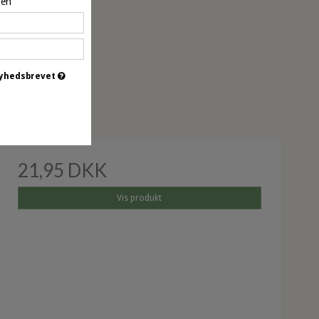
pen
 nyhedsbrevet
øbt
21,95 DKK
Vis produkt