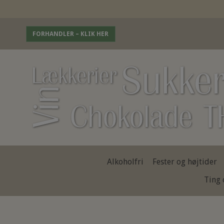
FORHANDLER – KLIK HER
Alkoholfri
Fester og højtider
Ting 