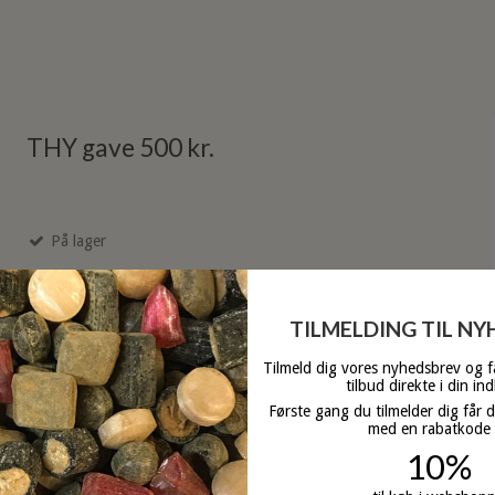
THY gave 500 kr.
På lager
TILMELDING TIL N
Tilmeld dig vores nyhedsbrev og 
tilbud direkte i din in
Første gang du tilmelder dig får 
med en rabatkode
10%