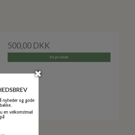
500,00 DKK
Vis produkt
YHEDSBREV
få nyheder og gode
dbakke.
du en velkomstmail
 på