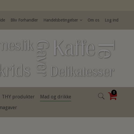
ide
Bliv Forhandler
Handelsbetingelser
Om os
Log ind
0
THY produkter
Mad og drikke
rmagaver