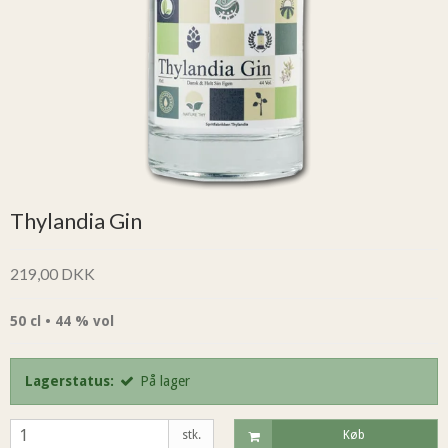
Thylandia Gin
219,00 DKK
50 cl • 44 % vol
Lagerstatus:
På lager
stk.
Køb