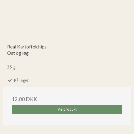
Real Kartoffelchips
Ost og løg
35 g
På lager
12,00 DKK
Vis produkt