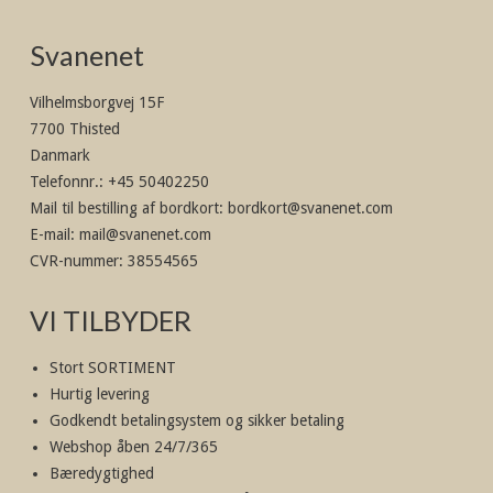
Svanenet
Vilhelmsborgvej 15F
7700 Thisted
Danmark
Telefonnr.
:
+45 50402250
Mail til bestilling af bordkort
:
bordkort@svanenet.com
E-mail
:
mail@svanenet.com
CVR-nummer
:
38554565
VI TILBYDER
Stort SORTIMENT
Hurtig levering
Godkendt betalingsystem og sikker betaling
Webshop åben 24/7/365
Bæredygtighed