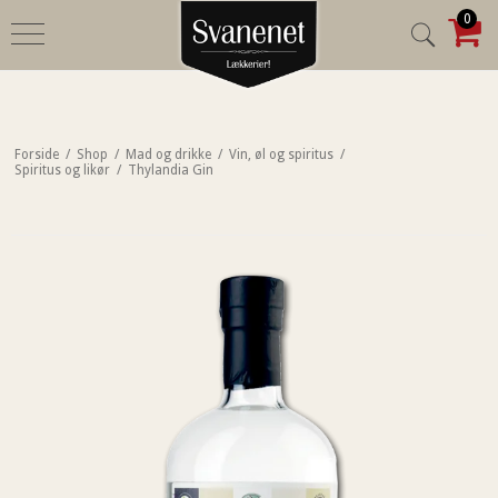
0
Forside
/
Shop
/
Mad og drikke
/
Vin, øl og spiritus
/
Spiritus og likør
/
Thylandia Gin