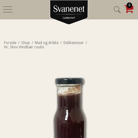
0
Forside
/
Shop
/
Mad og drikke
/
Delikatesser
/
Hr. Skov Hindbær coulis