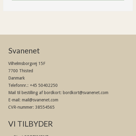
Svanenet
Vilhelmsborgvej 15F
7700 Thisted
Danmark
Telefonnr.
:
+45 50402250
Mail til bestilling af bordkort
:
bordkort@svanenet.com
E-mail
:
mail@svanenet.com
CVR-nummer
:
38554565
VI TILBYDER