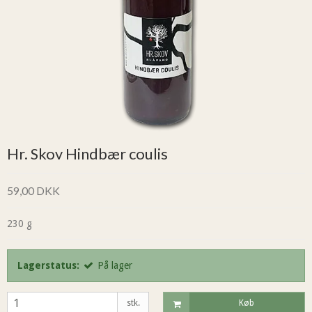
Hr. Skov Hindbær coulis
59,00 DKK
230 g
Lagerstatus:
På lager
stk.
Køb