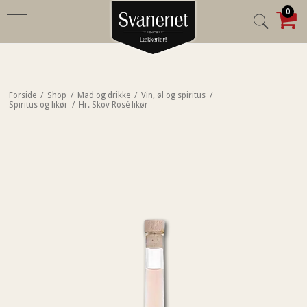
0
Forside
/
Shop
/
Mad og drikke
/
Vin, øl og spiritus
/
Spiritus og likør
/
Hr. Skov Rosé likør