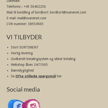
Danmark
Telefonnr.
:
+45 50402250
Mail til bestilling af bordkort
:
bordkort@svanenet.com
E-mail
:
mail@svanenet.com
CVR-nummer
:
38554565
VI TILBYDER
Stort SORTIMENT
Hurtig levering
Godkendt betalingsystem og sikker betaling
Webshop åben 24/7/365
Bæredygtighed
Se
Ofte stillede spørgsmål
her
Social media