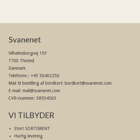
Svanenet
Vilhelmsborgvej 15F
7700 Thisted
Danmark
Telefonnr.
:
+45 50402250
Mail til bestilling af bordkort
:
bordkort@svanenet.com
E-mail
:
mail@svanenet.com
CVR-nummer
:
38554565
VI TILBYDER
Stort SORTIMENT
Hurtig levering