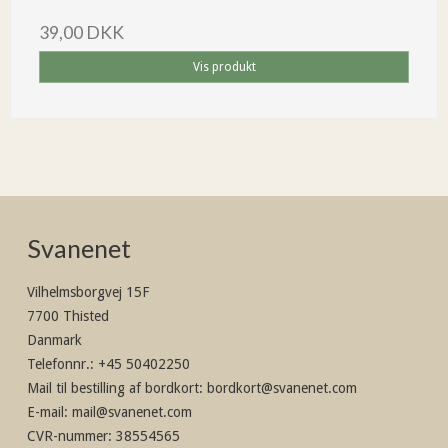
39,00 DKK
Vis produkt
Svanenet
Vilhelmsborgvej 15F
7700 Thisted
Danmark
Telefonnr.
:
+45 50402250
Mail til bestilling af bordkort
:
bordkort@svanenet.com
E-mail
:
mail@svanenet.com
CVR-nummer
:
38554565