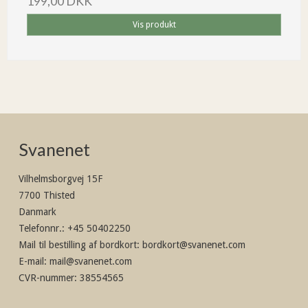
199,00 DKK
Vis produkt
Svanenet
Vilhelmsborgvej 15F
7700 Thisted
Danmark
Telefonnr.
:
+45 50402250
Mail til bestilling af bordkort
:
bordkort@svanenet.com
E-mail
:
mail@svanenet.com
CVR-nummer
:
38554565