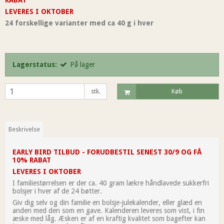
RABAT
LEVERES I OKTOBER
24 forskellige varianter med ca 40 g i hver
Lagerstatus:
På lager
stk.
Køb
Beskrivelse
EARLY BIRD TILBUD - FORUDBESTIL SENEST 30/9 OG FÅ
10% RABAT
LEVERES I OKTOBER
I familiestørrelsen er der ca. 40 gram lækre håndlavede sukkerfri
bolsjer i hver af de 24 bøtter.
Giv dig selv og din familie en bolsje-julekalender, eller glæd en
anden med den som en gave. Kalenderen leveres som vist, i fin
æske med låg. Æsken er af en kraftig kvalitet som bagefter kan