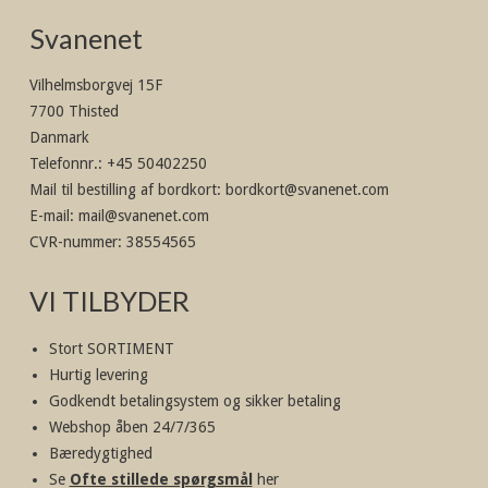
Svanenet
Vilhelmsborgvej 15F
7700 Thisted
Danmark
Telefonnr.
:
+45 50402250
Mail til bestilling af bordkort
:
bordkort@svanenet.com
E-mail
:
mail@svanenet.com
CVR-nummer
:
38554565
VI TILBYDER
Stort SORTIMENT
Hurtig levering
Godkendt betalingsystem og sikker betaling
Webshop åben 24/7/365
Bæredygtighed
Se
Ofte stillede spørgsmål
her