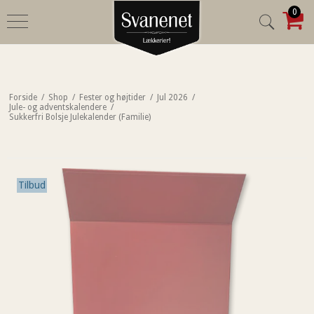
0
Forside
/
Shop
/
Fester og højtider
/
Jul 2026
/
Jule- og adventskalendere
/
Sukkerfri Bolsje Julekalender (Familie)
Tilbud