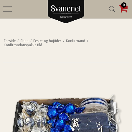
0
Forside
/
Shop
/
Fester og højtider
/
Konfirmand
/
Konfirmationspakke Blå