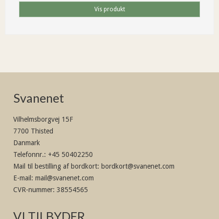
Vis produkt
Svanenet
Vilhelmsborgvej 15F
7700 Thisted
Danmark
Telefonnr.
:
+45 50402250
Mail til bestilling af bordkort
:
bordkort@svanenet.com
E-mail
:
mail@svanenet.com
CVR-nummer
:
38554565
VI TILBYDER