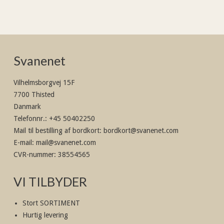
Svanenet
Vilhelmsborgvej 15F
7700 Thisted
Danmark
Telefonnr.
:
+45 50402250
Mail til bestilling af bordkort
:
bordkort@svanenet.com
E-mail
:
mail@svanenet.com
CVR-nummer
:
38554565
VI TILBYDER
Stort SORTIMENT
Hurtig levering