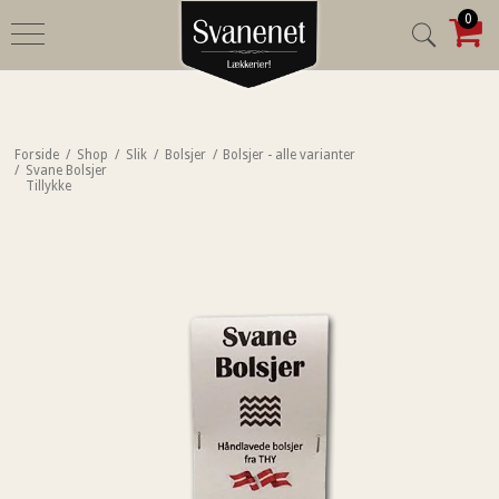
0
Forside
/
Shop
/
Slik
/
Bolsjer
/
Bolsjer - alle varianter
/
Svane Bolsjer
Tillykke