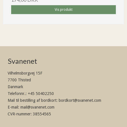
Vis produkt
Svanenet
Vilhelmsborgvej 15F
7700 Thisted
Danmark
Telefonnr.
:
+45 50402250
Mail til bestilling af bordkort
:
bordkort@svanenet.com
E-mail
:
mail@svanenet.com
CVR-nummer
:
38554565