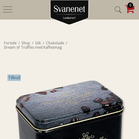
0
Forside
/
Shop
/
Slik
/
Chokolade
/
Dream of Truffles med Kaffesmag
Tilbud