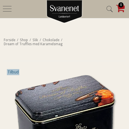
0
Forside
/
Shop
/
Slik
/
Chokolade
/
Dream of Truffles med Karamelsmag
Tilbud