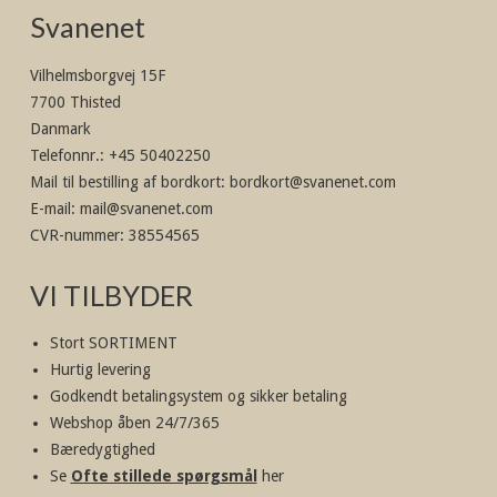
Svanenet
Vilhelmsborgvej 15F
7700 Thisted
Danmark
Telefonnr.
:
+45 50402250
Mail til bestilling af bordkort
:
bordkort@svanenet.com
E-mail
:
mail@svanenet.com
CVR-nummer
:
38554565
VI TILBYDER
Stort SORTIMENT
Hurtig levering
Godkendt betalingsystem og sikker betaling
Webshop åben 24/7/365
Bæredygtighed
Se
Ofte stillede spørgsmål
her