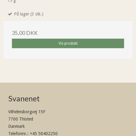
75 g
På lager (3 stk.)
35,00 DKK
Vis produkt
Svanenet
Vilhelmsborgvej 15F
7700 Thisted
Danmark
Telefonnr.
:
+45 50402250