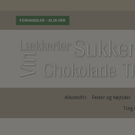
FORHANDLER – KLIK HER
Alkoholfri
Fester og højtider
Ting 