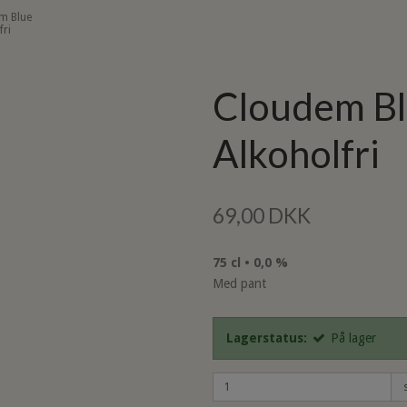
m Blue
fri
Cloudem B
Alkoholfri
69,00 DKK
75 cl • 0,0 %
Med pant
Lagerstatus:
På lager