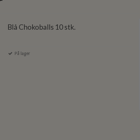
r
Blå Chokoballs 10 stk.
På lager