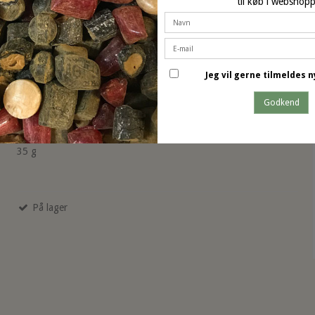
til køb i webshop
Real Kartoffelchips
Jeg vil gerne tilmeldes
Havsalt og malteddike
Godkend
35 g
På lager