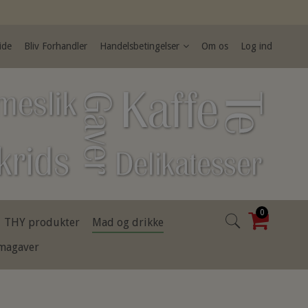
ide
Bliv Forhandler
Handelsbetingelser
Om os
Log ind
0
THY produkter
Mad og drikke
rmagaver