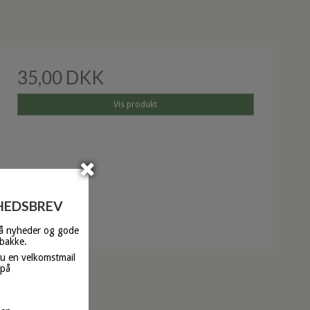
35,00 DKK
Vis produkt
YHEDSBREV
få nyheder og gode
dbakke.
du en velkomstmail
 på