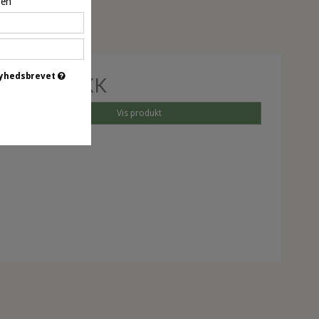
pen
 nyhedsbrevet
12,00 DKK
Vis produkt