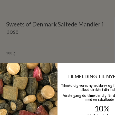
Sweets of Denmark Saltede Mandler i
pose
100 g
På lager
TILMELDING TIL N
Tilmeld dig vores nyhedsbrev og 
tilbud direkte i din in
Første gang du tilmelder dig får 
med en rabatkode
10%