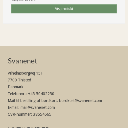
Vis produkt
Svanenet
Vilhelmsborgvej 15F
7700 Thisted
Danmark
Telefonnr.
:
+45 50402250
Mail til bestilling af bordkort
:
bordkort@svanenet.com
E-mail
:
mail@svanenet.com
CVR-nummer
:
38554565