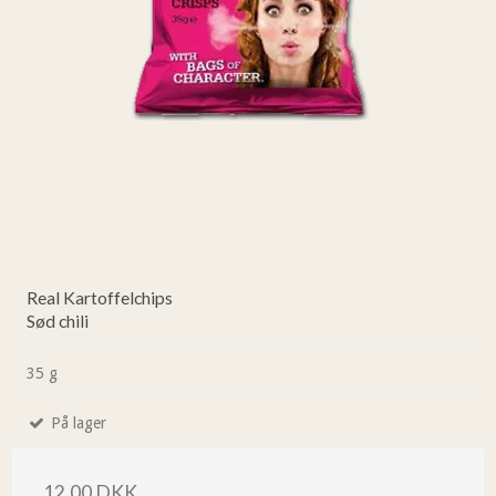
Real Kartoffelchips
Sød chili
35 g
På lager
12,00 DKK