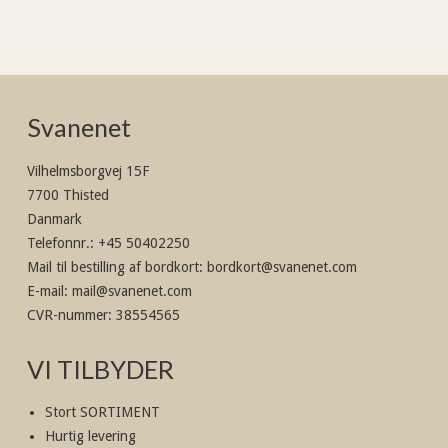
Svanenet
Vilhelmsborgvej 15F
7700 Thisted
Danmark
Telefonnr.
:
+45 50402250
Mail til bestilling af bordkort
:
bordkort@svanenet.com
E-mail
:
mail@svanenet.com
CVR-nummer
:
38554565
VI TILBYDER
Stort SORTIMENT
Hurtig levering