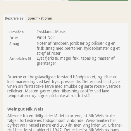
Beskrivelse
Specifikationer
Tyskland, Mosel
Område
Pinot Noir
Drue
Noter af hindbær, jordbær og blåbær og en
Smag
frisk smag med bærtoner, hyldeblomster og et
strejf af roser
Lyst fjerkræ, mager fisk, tapas og masser af
Anbefales til
grøntsager
Druerne er i bogstaveligste forstand håndplukket, og efter en
kort macerering ved lavt tryk, presses de. Det er med til at give
vinen sin fantastiske farve med smukke og sarte rosen-lyserøde
reflekser. Mosten gærer uden tilsætningsstoffer ved lave
temperaturer og lagres på tanke af rustfrit stål
Weingut Nik Weis
Allerede fra en tidlig alder lå det i kortene, at Nik Weis skulle
følge i forfædrenes fodspor som vinbonde. Weis-familien har
dyrket vin i Mosel i mere end 200 år, men vingården St. Urbans-
Hof blev først etableret i 1947. Det er herfra Nik Weis og hans