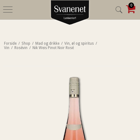
0
Forside
/
Shop
/
Mad og drikke
/
Vin, øl og spiritus
/
Vin
/
Rosévin
/
Nik Weis Pinot Noir Rosé