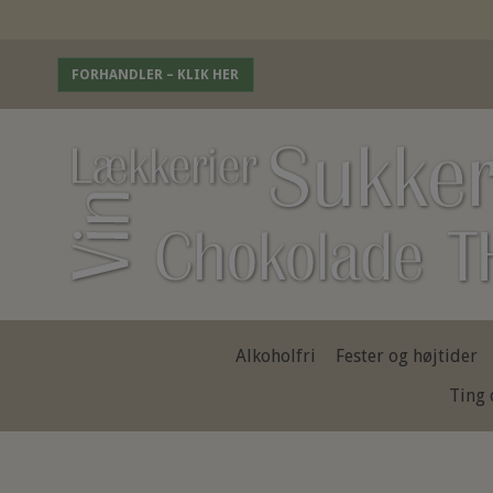
FORHANDLER – KLIK HER
Alkoholfri
Fester og højtider
Ting 