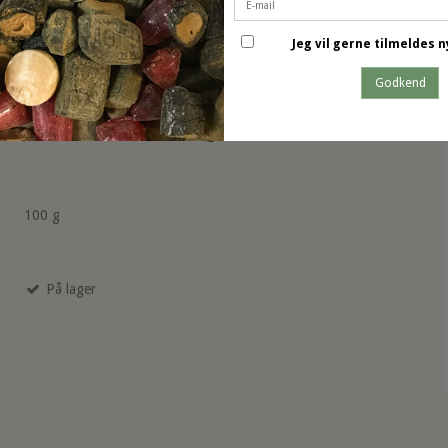
Jeg vil gerne tilmeldes
Godkend
Sukkerfri Cola Vingummi
100 g
På lager