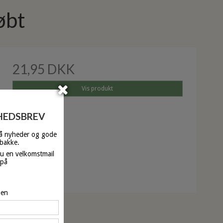
øbt
21,95 DKK
Vis produkt
YHEDSBREV
få nyheder og gode
dbakke.
du en velkomstmail
 på
pen