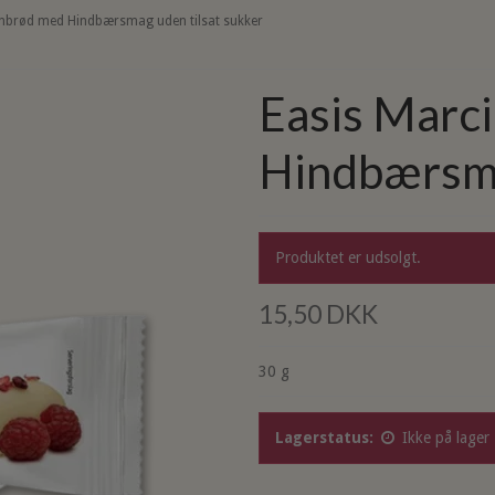
nbrød med Hindbærsmag uden tilsat sukker
Easis Marc
Hindbærsma
Produktet er udsolgt.
15,50 DKK
30 g
Lagerstatus:
Ikke på lager