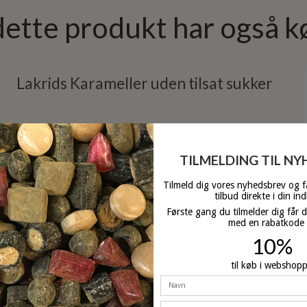
dette produkt har også k
Lakrids Karameller uden tilsat sukker
80 g
TILMELDING TIL N
Tilmeld dig vores nyhedsbrev og 
tilbud direkte i din in
På lager
Første gang du tilmelder dig får 
med en rabatkode
10%
til køb i webshop