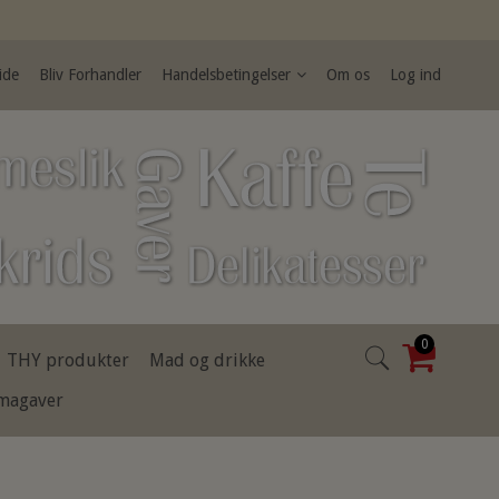
ide
Bliv Forhandler
Handelsbetingelser
Om os
Log ind
0
THY produkter
Mad og drikke
rmagaver