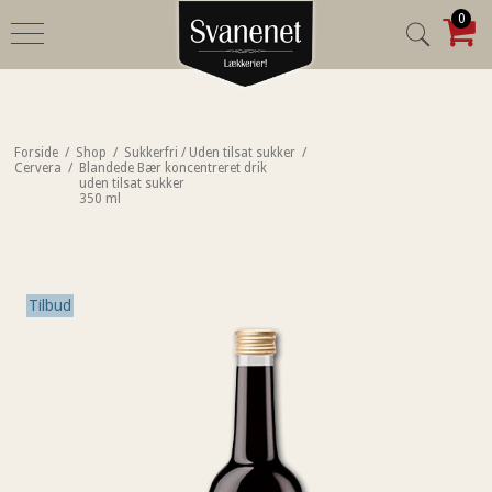
0
Forside
/
Shop
/
Sukkerfri / Uden tilsat sukker
/
Cervera
/
Blandede Bær koncentreret drik
uden tilsat sukker
350 ml
Tilbud