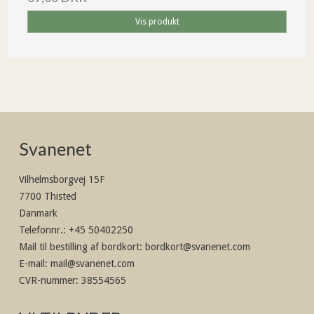
Vis produkt
Svanenet
Vilhelmsborgvej 15F
7700 Thisted
Danmark
Telefonnr.
:
+45 50402250
Mail til bestilling af bordkort
:
bordkort@svanenet.com
E-mail
:
mail@svanenet.com
CVR-nummer
:
38554565