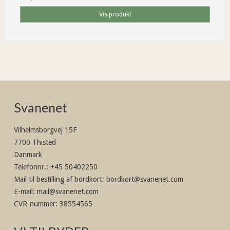
Vis produkt
Svanenet
Vilhelmsborgvej 15F
7700 Thisted
Danmark
Telefonnr.
:
+45 50402250
Mail til bestilling af bordkort
:
bordkort@svanenet.com
E-mail
:
mail@svanenet.com
CVR-nummer
:
38554565