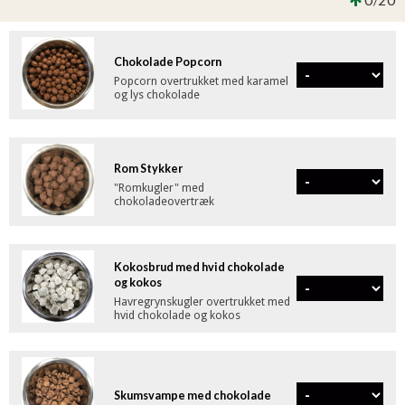
0
20
/
Chokolade Popcorn
Popcorn overtrukket med karamel
og lys chokolade
Rom Stykker
"Romkugler" med
chokoladeovertræk
Kokosbrud med hvid chokolade
og kokos
Havregrynskugler overtrukket med
hvid chokolade og kokos
Skumsvampe med chokolade