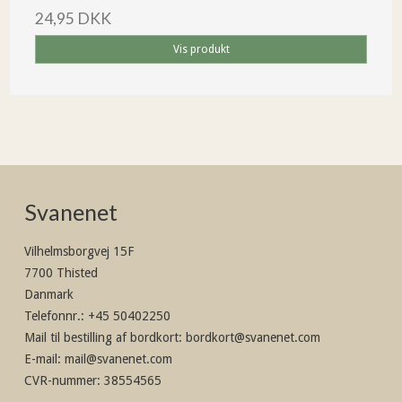
24,95 DKK
Vis produkt
Svanenet
Vilhelmsborgvej 15F
7700 Thisted
Danmark
Telefonnr.
:
+45 50402250
Mail til bestilling af bordkort
:
bordkort@svanenet.com
E-mail
:
mail@svanenet.com
CVR-nummer
:
38554565