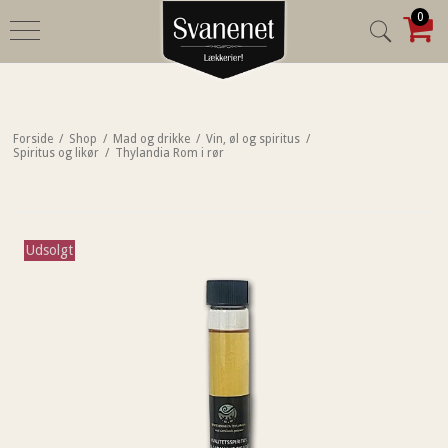
0
Forside
/
Shop
/
Mad og drikke
/
Vin, øl og spiritus
/
Spiritus og likør
/
Thylandia Rom i rør
Udsolgt