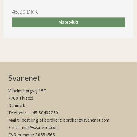
45,00 DKK
Vis produkt
Svanenet
Vilhelmsborgvej 15F
7700 Thisted
Danmark
Telefonnr.
:
+45 50402250
Mail til bestilling af bordkort
:
bordkort@svanenet.com
E-mail
:
mail@svanenet.com
CVR-nummer
:
38554565