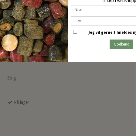
til køb i webshop
dette produkt har også k
Jeg vil gerne tilmeldes
Tweek Caramel Crunch uden tilsat
Godkend
sukker
50 g
På lager