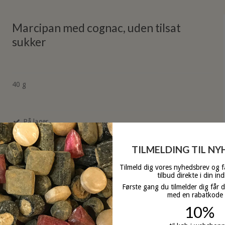
Marcipan med cognac, uden tilsat
sukker
40 g
På lager
TILMELDING TIL N
Tilmeld dig vores nyhedsbrev og 
tilbud direkte i din in
Første gang du tilmelder dig får 
med en rabatkode
10%