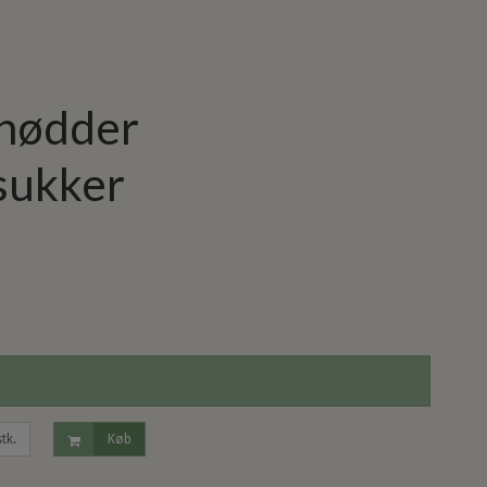
nødder
 sukker
stk.
Køb