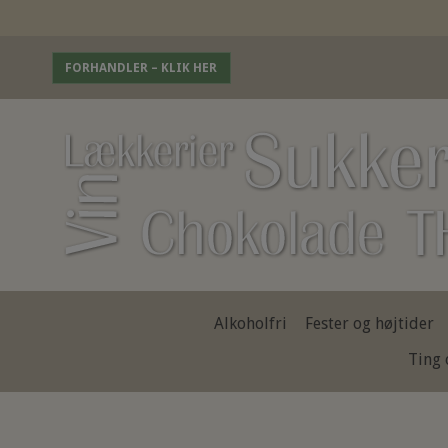
FORHANDLER – KLIK HER
Alkoholfri
Fester og højtider
Ting 