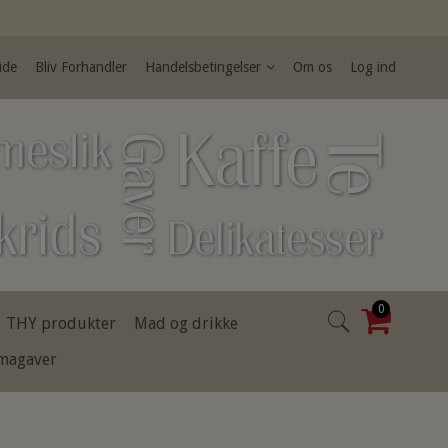
ide
Bliv Forhandler
Handelsbetingelser
Om os
Log ind
0
THY produkter
Mad og drikke
rmagaver