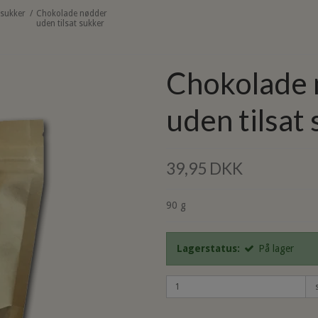
 sukker
/
Chokolade nødder
uden tilsat sukker
Chokolade 
uden tilsat
39,95 DKK
90 g
Lagerstatus:
På lager