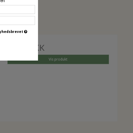
pen
øbt
 nyhedsbrevet
24,95 DKK
Vis produkt