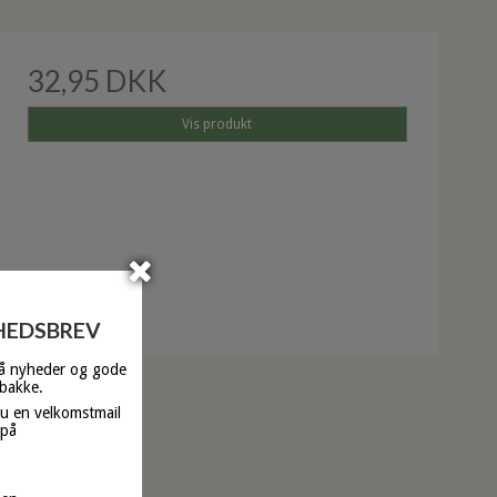
32,95 DKK
Vis produkt
YHEDSBREV
få nyheder og gode
dbakke.
du en velkomstmail
 på