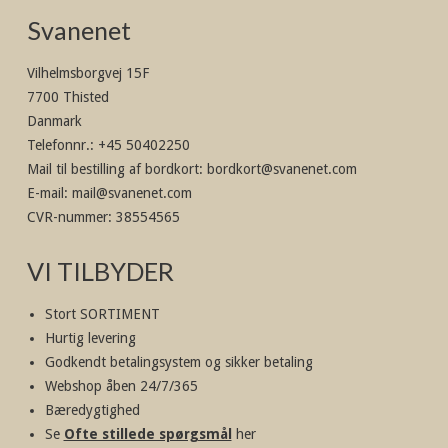
Svanenet
Vilhelmsborgvej 15F
7700 Thisted
Danmark
Telefonnr.
:
+45 50402250
Mail til bestilling af bordkort
:
bordkort@svanenet.com
E-mail
:
mail@svanenet.com
CVR-nummer
:
38554565
VI TILBYDER
Stort SORTIMENT
Hurtig levering
Godkendt betalingsystem og sikker betaling
Webshop åben 24/7/365
Bæredygtighed
Se
Ofte stillede spørgsmål
her