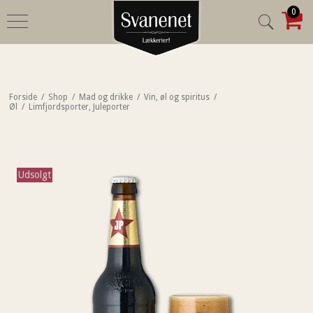
0
Forside
/
Shop
/
Mad og drikke
/
Vin, øl og spiritus
/
Øl
/
Limfjordsporter, Juleporter
Udsolgt