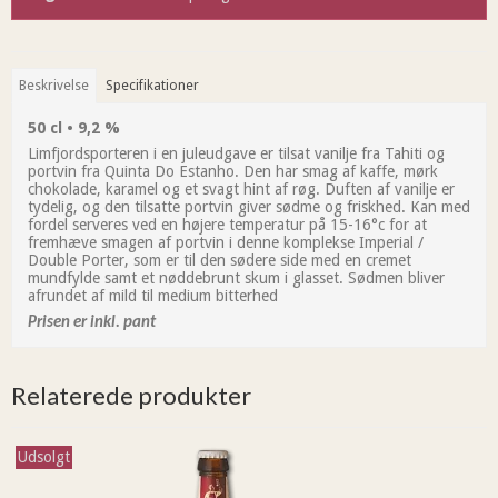
Beskrivelse
Specifikationer
50 cl • 9,2 %
Limfjordsporteren i en juleudgave er tilsat vanilje fra Tahiti og
portvin fra Quinta Do Estanho. Den har smag af kaffe, mørk
chokolade, karamel og et svagt hint af røg. Duften af vanilje er
tydelig, og den tilsatte portvin giver sødme og friskhed. Kan med
fordel serveres ved en højere temperatur på 15-16°c for at
fremhæve smagen af portvin i denne komplekse Imperial /
Double Porter, som er til den sødere side med en cremet
mundfylde samt et nøddebrunt skum i glasset. Sødmen bliver
afrundet af mild til medium bitterhed
Prisen er inkl. pant
Relaterede produkter
Udsolgt