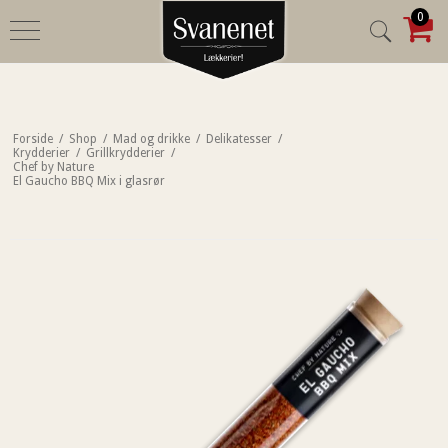
0
Forside
/
Shop
/
Mad og drikke
/
Delikatesser
/
Krydderier
/
Grillkrydderier
/
Chef by Nature
El Gaucho BBQ Mix i glasrør