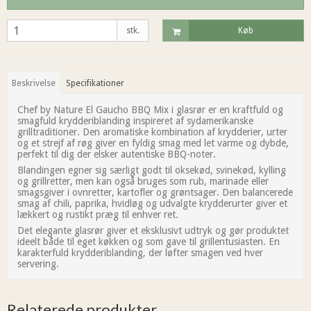
stk.
Køb
Beskrivelse
Specifikationer
Chef by Nature El Gaucho BBQ Mix i glasrør er en kraftfuld og
smagfuld krydderiblanding inspireret af sydamerikanske
grilltraditioner. Den aromatiske kombination af krydderier, urter
og et strejf af røg giver en fyldig smag med let varme og dybde,
perfekt til dig der elsker autentiske BBQ-noter.
Blandingen egner sig særligt godt til oksekød, svinekød, kylling
og grillretter, men kan også bruges som rub, marinade eller
smagsgiver i ovnretter, kartofler og grøntsager. Den balancerede
smag af chili, paprika, hvidløg og udvalgte krydderurter giver et
lækkert og rustikt præg til enhver ret.
Det elegante glasrør giver et eksklusivt udtryk og gør produktet
ideelt både til eget køkken og som gave til grillentusiasten. En
karakterfuld krydderiblanding, der løfter smagen ved hver
servering.
Relaterede produkter