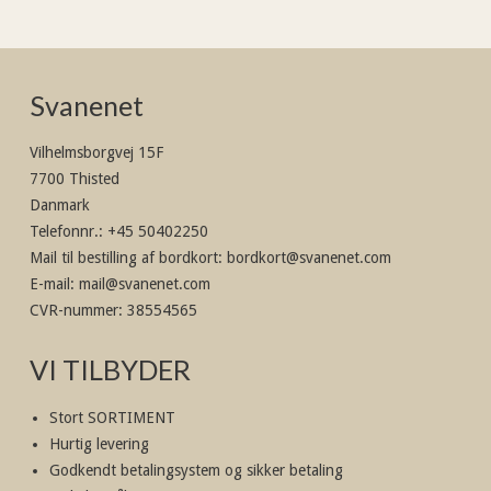
Svanenet
Vilhelmsborgvej 15F
7700 Thisted
Danmark
Telefonnr.
:
+45 50402250
Mail til bestilling af bordkort
:
bordkort@svanenet.com
E-mail
:
mail@svanenet.com
CVR-nummer
:
38554565
VI TILBYDER
Stort SORTIMENT
Hurtig levering
Godkendt betalingsystem og sikker betaling