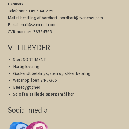
Danmark
Telefonnr.
:
+45 50402250
Mail til bestilling af bordkort
:
bordkort@svanenet.com
E-mail
:
mail@svanenet.com
CVR-nummer
:
38554565
VI TILBYDER
Stort SORTIMENT
Hurtig levering
Godkendt betalingsystem og sikker betaling
Webshop åben 24/7/365
Bæredygtighed
Se
Ofte stillede spørgsmål
her
Social media