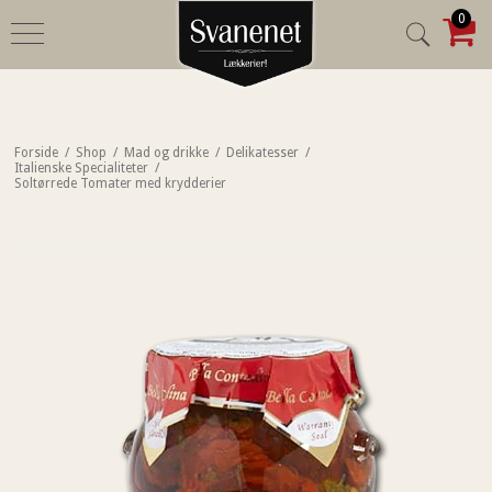
0
Forside
/
Shop
/
Mad og drikke
/
Delikatesser
/
Italienske Specialiteter
/
Soltørrede Tomater med krydderier