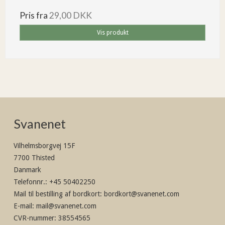
Pris fra
29,00 DKK
Vis produkt
Svanenet
Vilhelmsborgvej 15F
7700 Thisted
Danmark
Telefonnr.
:
+45 50402250
Mail til bestilling af bordkort
:
bordkort@svanenet.com
E-mail
:
mail@svanenet.com
CVR-nummer
:
38554565