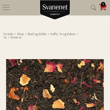
0
Forside
/
Shop
/
Mad og drikke
/
Kaffe, Te og Kakao
/
Te
/
Vinter te