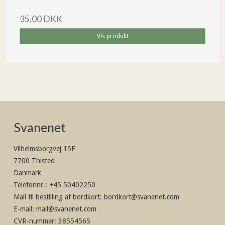
35,00 DKK
Vis produkt
Svanenet
Vilhelmsborgvej 15F
7700 Thisted
Danmark
Telefonnr.
:
+45 50402250
Mail til bestilling af bordkort
:
bordkort@svanenet.com
E-mail
:
mail@svanenet.com
CVR-nummer
:
38554565