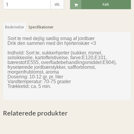
stk.
Køb
Beskrivelse
Specifikationer
Sort te med dejlig sødlig smag af jordbær
Drik den sammen med din hjertenskær <3
Indhold: Sort te, sukkerhjerter (sukker, rismel,
solsikkeolie, kartoffelstivelse, farve:E120,E101,
bærestof:E555, overfladebehandlingsmiddel:E904),
frysetørrede jordbærstykker, safflorblomst,
morgenfrublomst, aroma
Dosering: 10-12 gr. pr. liter
Vandtemperatur: 70-75 grader
Trækketid: ca. 5 min.
Relaterede produkter