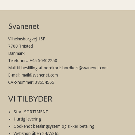
Svanenet
Vilhelmsborgvej 15F
7700 Thisted
Danmark
Telefonnr.
:
+45 50402250
Mail til bestilling af bordkort
:
bordkort@svanenet.com
E-mail
:
mail@svanenet.com
CVR-nummer
:
38554565
VI TILBYDER
Stort SORTIMENT
Hurtig levering
Godkendt betalingsystem og sikker betaling
Webshop åben 24/7/365