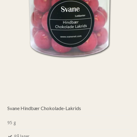
Svane Hindbær Chokolade-Lakrids
95 g
På lager