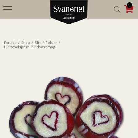
0
Forside
/
Shop
/
Slik
/
Bolsjer
/
Hjertebolsjer m. hindbærsmag