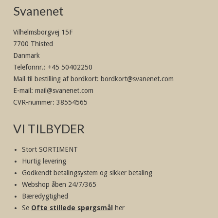
Svanenet
Vilhelmsborgvej 15F
7700 Thisted
Danmark
Telefonnr.
:
+45 50402250
Mail til bestilling af bordkort
:
bordkort@svanenet.com
E-mail
:
mail@svanenet.com
CVR-nummer
:
38554565
VI TILBYDER
Stort SORTIMENT
Hurtig levering
Godkendt betalingsystem og sikker betaling
Webshop åben 24/7/365
Bæredygtighed
Se
Ofte stillede spørgsmål
her