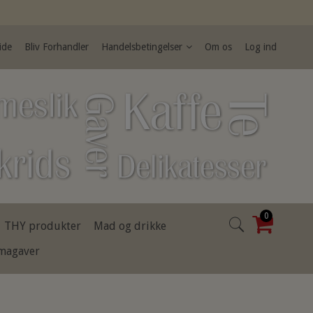
ide
Bliv Forhandler
Handelsbetingelser
Om os
Log ind
0
THY produkter
Mad og drikke
rmagaver