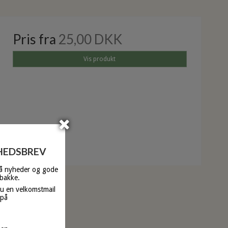
Pris fra
25,00 DKK
Vis produkt
YHEDSBREV
få nyheder og gode
dbakke.
du en velkomstmail
 på