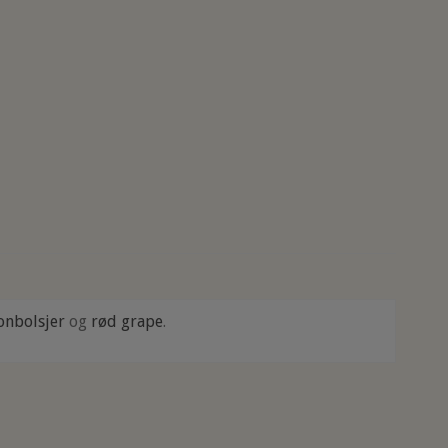
onbolsjer
og
rød grape
.