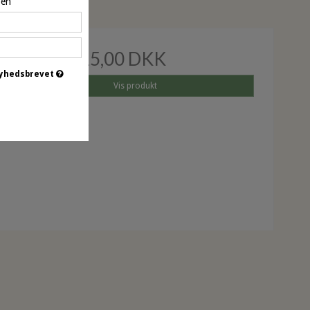
pen
Pris fra
25,00 DKK
 nyhedsbrevet
Vis produkt