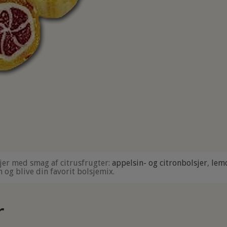
sjer med smag af citrusfrugter:
appelsin- og citronbolsjer
,
lem
n og blive din favorit bolsjemix.
r