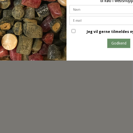
til køb i webshop
Lemon Bolsjer
Jeg vil gerne tilmeldes
Godkend
På lager