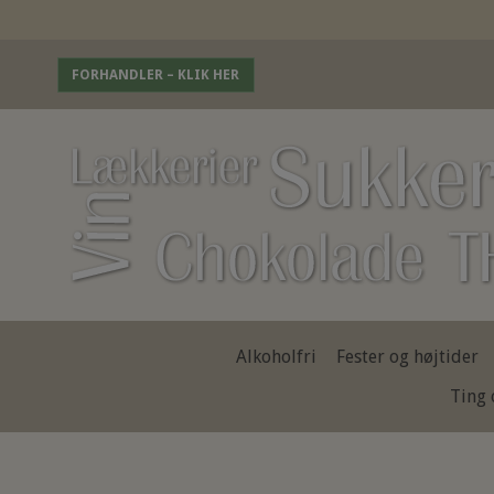
FORHANDLER – KLIK HER
Alkoholfri
Fester og højtider
Ting 